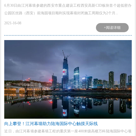
6月30日由江河幕墙参建的西安市重点建设工程西安高新CID板块首个超低密办
公园区丝路（西安）前海园项目顺利实现幕墙封闭施工周期仅为2个月...
2021-16-08
+阅读详细
向上攀登！江河幕墙助力陆海国际中心触摸天际线
近日，由江河幕墙参建幕墙工程的重庆第一座400米级高楼万科陆海国际中心项