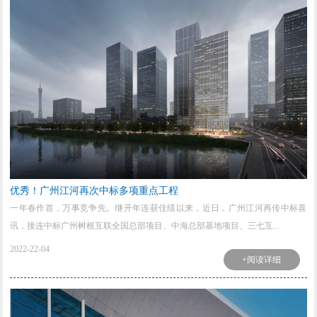
优秀！广州江河再次中标多项重点工程
一年春作首，万事竞争先。继开年连获佳绩以来，近日，广州江河再传中标喜
讯，接连中标广州树根互联全国总部项目、中海总部基地项目、三七互...
2022-22-04
+阅读详细