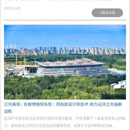
2023-11-03
+阅读详细
江河幕墙 | 首都博物馆东馆：用创新设计和技术 助力运河之舟扬帆
远航
流淌千年的京杭大运河是中国历代漕运要道，不仅承载了一条条来往其上的船
只，更对南北方经济文化交流起到重要作用。坐落于大运河畔的北京城...