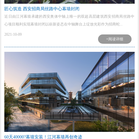
匠心筑造 西安招商局丝路中心幕墙封闭
近日由江河幕墙承建的西安奥体中轴上唯一的双超高层建筑西安招商局丝路中
心项目顺利实现幕墙封闭以崭新姿态在中轴舞台上绽放光彩作为招商蛇...
2021-10-09
+阅读详细
60天40000?幕墙安装！江河幕墙再创奇迹