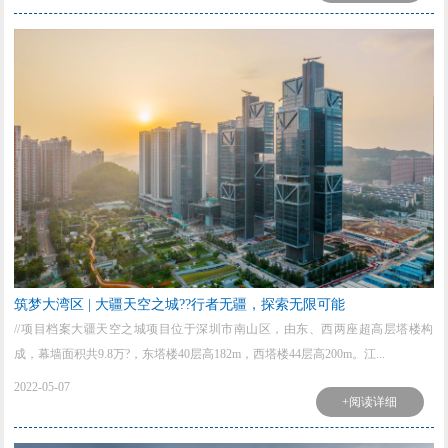
筑梦大湾区 | 大疆天空之城??行者无疆，探索无限可能
//项目档案大疆天空之城项目位于深圳市南山区，由东、西两座超高层塔楼构
成，幕墙面积共9.8万?，东塔楼40层高182m，西塔楼44层高200m。江...
2022-05-07
+阅读详细