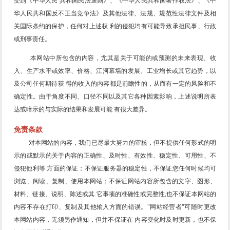
受到《中华人民 共和国民法通则》、《中华人民共和国著作权法》、《中
华人民共和国反不正当竞争法》及其他法律、法规、规范性法律文件及相
关国际条约的保护，任何对上述权 利的侵犯均有可能导致承担民事、行政
或刑事责任。
本网站中所包含的内容，尤其是关于可能的或预测的未来表现、收
入、生产水平或效率、价格、江河幕墙的发展、工业增长或其它趋势，以
及公司任何期待获 得的收入的内容都是前瞻性的，从而有一定的风险和不
确定性。由于角度不同、口径不同以及其它各种因素影响，上述说明所表
达或暗示的与实际的结果和发展可能 有很大差异。
免责条款
对本网站的内容，我们已尽最大努力的审核，但不提供任何形式的明
示的或默示的关于内容的正确性、及时性、有效性、稳定性、可用性、不
侵犯他利等 方面的保证；不保证服务器的稳定性，不保证您任何时候均可
浏览、阅读、复制、使用本网站；不保证网站内容所包含的文字、图形、
材料、链接、说明、陈述或其 它事项的准确性或完整性,也不保证本网站的
内容不存在打印、复制及其他输入方面的错误。"网站经营者"可随时更改
本网站内容，无须另作通知，但并不保证在 内容变化时及时更新，也不保