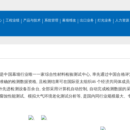
|
|
|
|
|
|
|
心
工程业绩
产品与技术
系统管理
幕墙维改
出口业务
灯光业务
人力资源
是中国幕墙行业唯一一家综合性材料检验测试中心, 率先通过中国合格评定国
准确的检测数据资格, 且检测结果可在国际亚太组织46 个经济共同体
内外先进检测设备百余台, 全部采用计算机自动控制, 自动完成检测数据的
腐蚀性能测试、模拟大气环境老化测试分析等, 是国内同行业规模最大、