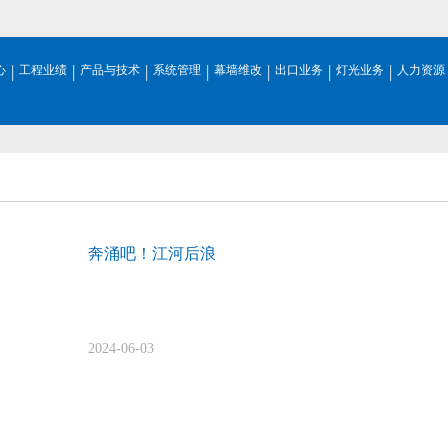
|
|
|
|
|
|
|
心
工程业绩
产品与技术
系统管理
幕墙维改
出口业务
灯光业务
人力资源
奔涌吧！江河后浪
2024-06-03