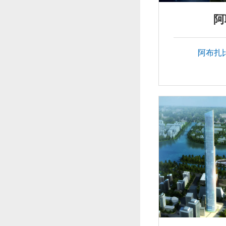
阿
阿布扎