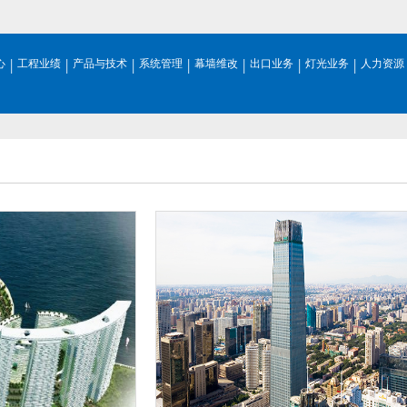
|
|
|
|
|
|
|
心
工程业绩
产品与技术
系统管理
幕墙维改
出口业务
灯光业务
人力资源