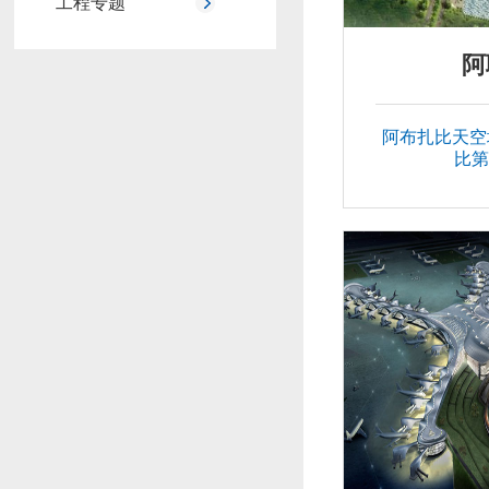
工程专题
阿
阿布扎比天空塔 阿联酋
比