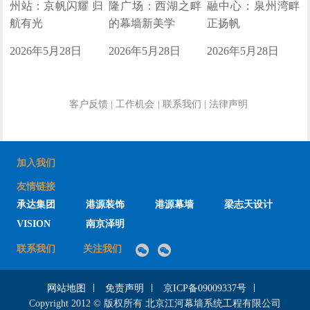
州站：京帆闪耀 归
隆广场：西湖之畔
融中心：泉州湾畔
航有光
的幕墙新美学
正扬帆
2026年5月28日
2026年5月28日
2026年5月28日
客户反馈
|
工作机会
|
联系我们
|
法律声明
加入我们
友情链接
承达集团
港源装饰
港源幕墙
梁志天设计
VISION
南京泽明
联系我们
关注我们
网站地图
免责声明
京ICP备09009337号
Copyright 2012 © 版权所有 北京江河幕墙系统工程有限公司