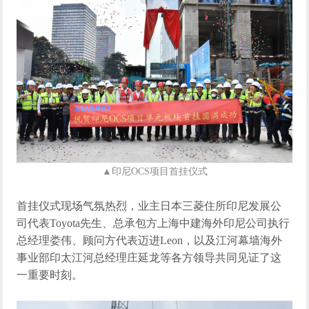
▲印尼
OCS
项目首挂仪式
首挂仪式现场
气氛热烈
，业主日本
三菱住所
印尼发展公
司代表
Toyota
先
生、
总承包方
上海中建海外
印尼公司执行
总经理娄伟、
顾问
方
代表迈进
Leon
，以及
江河幕墙海外
事业部印太江河总经理庄延龙
等各方领导共同见证了这
一重要时刻。