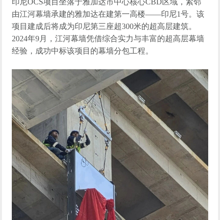
印尼
OCS
项目坐落于雅加达市中心核心
CBD
区域，紧邻
由江河幕墙承建的
雅加达在建
第一
高楼
——
印尼
1
号
。该
项目
建成后将成为印尼第三座超
300
米的超高层建筑
。
2024
年
9
月，江河幕墙凭借综合实力
与丰富的超高层幕墙
经验，成功
中标该项目的幕墙分包工程
。