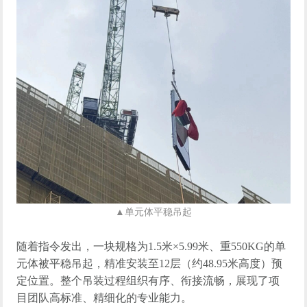
▲
单元体平稳吊起
随着指令发出，一块规格为
1.5
米×
5.99
米、重
550KG
的单
元体被平稳吊起，精准安装至
12
层（约
48.95
米高度）预
定位置。整个吊装过程组织有序、衔接流畅，展现了项
目团队高标准
、精细化
的专业能力。