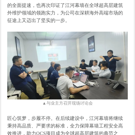
的全面
提速
，
也再次印证了江河幕墙在全球超高层
建筑
外维护领域
的领跑实力，
为
公司在深耕海外
高端
市场的
征途上又迈出了坚实的一步。
▲与
业主方召开现场讨论会
匠心筑梦，步履不停。
在
后续建设
中
，江河幕墙将继续
秉持高品质、严要求的标准，全力保障幕墙工程
安全高
效推进
，助力
OCS
项目
成为全球超高层建筑的典范之