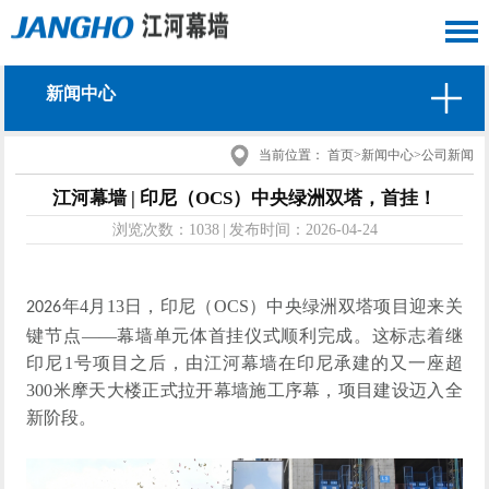
新闻中心
当前位置：
首页
>
新闻中心
>
公司新闻
江河幕墙 | 印尼（OCS）中央绿洲双塔，首挂！
浏览次数：
1038
|
发布时间：
2026-04-24
年
4
月
13
日，印尼（
OCS
）中央绿洲双塔项目迎来关
2026
键
节点
——幕墙单元体首挂仪式顺利完成。
这
标
志着
继
印尼
1号
项目
之
后
，由江河幕墙
在印尼
承建的
又一
座超
3
00
米
摩天大楼
正式拉开
幕墙
施工
序幕
，
项目建设
迈
入全
新阶段。