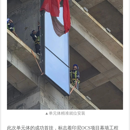
▲
单元体精准就位安装
此次单元体的成功
首挂
，
标志着印尼
OCS
项目
幕墙工程