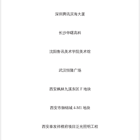
深圳腾讯滨海大厦
长沙华曙高科
沈阳鲁讯美术学院美术馆
武汉恒隆广场
西安枫林九溪东区 F 地块
西安市御锦城 4-M1 地块
西安泰发祥檀府项目泛光照明工程