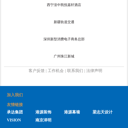
西宁湟中凯悦嘉轩酒店
新疆轨道交通
深圳新型消费电子商务总部
广州珠江新城
客户反馈
|
工作机会
|
联系我们
|
法律声明
加入我们
友情链接
承达集团
港源装饰
港源幕墙
梁志天设计
VISION
南京泽明