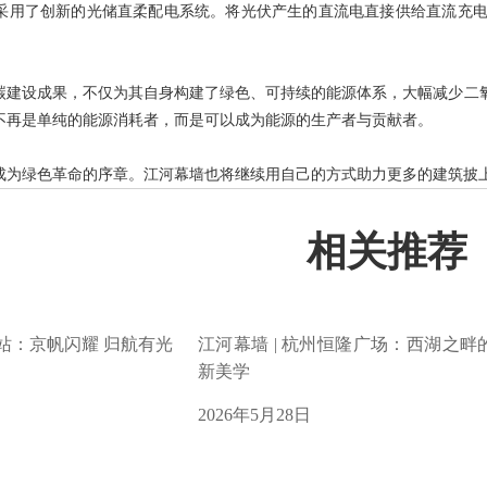
采用了创新的光储直柔配电系统。将光伏产生的直流电直接供给直流充
碳建设成果，不仅为其自身构建了绿色、可持续的能源体系，大幅减少二
不再是单纯的能源消耗者，而是可以成为能源的生产者与贡献者。
成为绿色革命的序章。江河幕墙也将继续用自己的方式助力更多的建筑披上
相关推荐
州站：京帆闪耀 归航有光
江河幕墙 | 杭州恒隆广场：西湖之畔
新美学
2026年5月28日