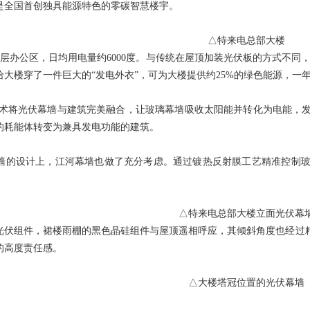
是全国首创独具能源特色的零碳智慧楼宇。
△特来电总部大楼
23层办公区，日均用电量约6000度。与传统在屋顶加装光伏板的方式不同
大楼穿了一件巨大的“发电外衣”，可为大楼提供约25%的绿色能源，一年
V技术将光伏幕墙与建筑完美融合，让玻璃幕墙吸收太阳能并转化为电能，
的耗能体转变为兼具发电功能的建筑。
墙的设计上，江河幕墙也做了充分考虑。通过镀热反射膜工艺精准控制
△特来电总部大楼立面光伏幕
光伏组件，裙楼雨棚的黑色晶硅组件与屋顶遥相呼应，其倾斜角度也经过
的高度责任感。
△大楼塔冠位置的光伏幕墙