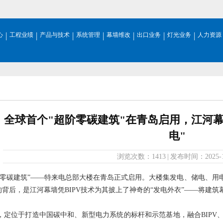
|
|
|
|
|
|
|
心
工程业绩
产品与技术
系统管理
幕墙维改
出口业务
灯光业务
人力资源
全球首个"超阶零碳建筑"在青岛启用，江河
电"
浏览次数：
1413
|
发布时间：
2025-
阶零碳建筑”——特来电总部大楼在青岛正式启用。大楼集发电、储电、用
的背后，是江河幕墙凭BIPV技术为其披上了神奇的“发电外衣”——将建
，定位于打造中国碳中和、新型电力系统的标杆和示范基地，融合BIPV